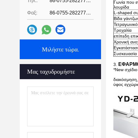
Τηλ.:
86-0755-28227709
Γωνία που ε
λουρίδα
Φαξ:
86-0755-28227709
L-shaped σ
Βίδα γάντζω
Τετραγωνικό
Τροχαλία
επίπεδη επι
Χρονική ανο
Εγκατάστασ
Μιλήστε τώρα.
Συσκευασία
ΕΦΑΡΜ
3.
*New σχέδιο
Μας ταχυδρομήστε
διακόσμηση,
ύφος εγχώρι