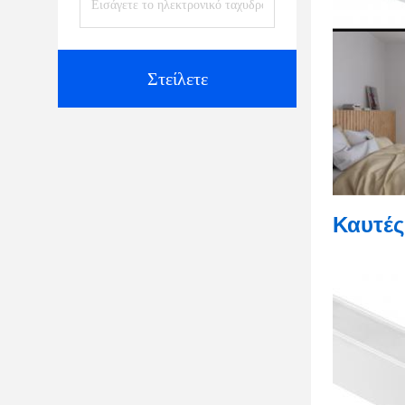
Στείλετε
Καυτές