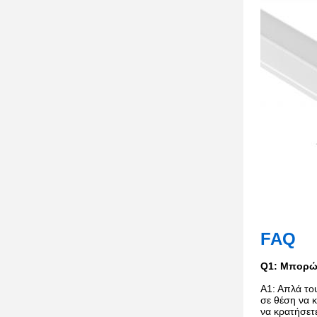
FAQ
Q1: Μπορώ 
Α1: Απλά το
σε θέση να 
να κρατήσετ