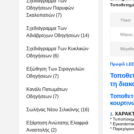
Σχεδιάγραμμα Των
Τοποθετημέ
Οδηγήσεων Παρυφών
Σκαλοπατιών
(7)
Υλικό:
Σχεδιάγραμμα Των
Μήκος:
Αδιάβροχων Οδηγήσεων
(14)
Σχεδιάγραμμα Των Κυκλικών
Μέγεθο
Οδηγήσεων
(6)
Προφίλ LED
Εξώθηση Των Στρογγυλών
Τοποθετ
Οδηγήσεων
(7)
τη δια
Κανάλι Πατωμάτων
Τοποθετ
Οδηγήσεων
(7)
κουρτιν
Σωλήνας Νέου Σιλικόνης
(16)
ΧΑΡΑΚΤ
1.
* Τυποποιη
Εξάρτηση Ανώτατης Ελαφριά
* Εγκατάστα
* Παρεχόμεν
Αναστολής
(2)