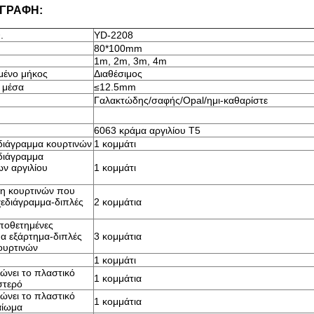
ΓΡΑΦΗ:
.
YD-2208
80*100mm
1m, 2m, 3m, 4m
ένο μήκος
Διαθέσιμος
 μέσα
≤12.5mm
Γαλακτώδης/σαφής/Opal/ημι-καθαρίστε
6063 κράμα αργιλίου T5
διάγραμμα κουρτινών
1 κομμάτι
διάγραμμα
ν αργιλίου
1 κομμάτι
η κουρτινών που
σχεδιάγραμμα-διπλές
2 κομμάτια
ποθετημένες
α εξάρτημα-διπλές
3 κομμάτια
ουρτινών
1 κομμάτι
ώνει το πλαστικό
1 κομμάτια
στερό
ώνει το πλαστικό
1 κομμάτια
αίωμα