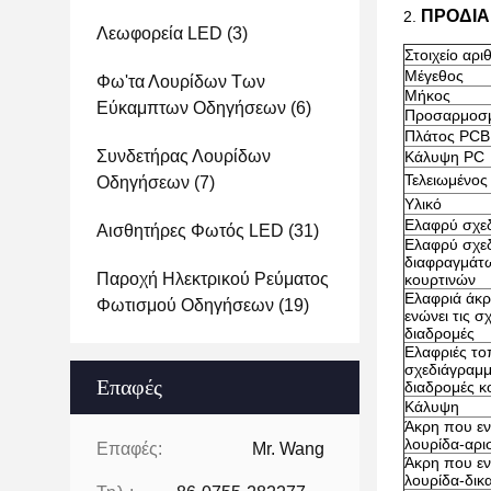
ΠΡΟΔΙΑ
2.
Λεωφορεία LED
(3)
Στοιχείο αριθ
Μέγεθος
Φω'τα Λουρίδων Των
Μήκος
Εύκαμπτων Οδηγήσεων
(6)
Προσαρμοσμ
Πλάτος PCB
Συνδετήρας Λουρίδων
Κάλυψη PC
Τελειωμένος
Οδηγήσεων
(7)
Υλικό
Ελαφρύ σχε
Αισθητήρες Φωτός LED
(31)
Ελαφρύ σχε
διαφραγμάτω
Παροχή Ηλεκτρικού Ρεύματος
κουρτινών
Ελαφριά άκρ
Φωτισμού Οδηγήσεων
(19)
ενώνει τις 
διαδρομές
Ελαφριές το
σχεδιάγραμμ
Επαφές
διαδρομές κ
Κάλυψη
Άκρη που εν
λουρίδα-αρι
Επαφές:
Mr. Wang
Άκρη που εν
λουρίδα-δικ