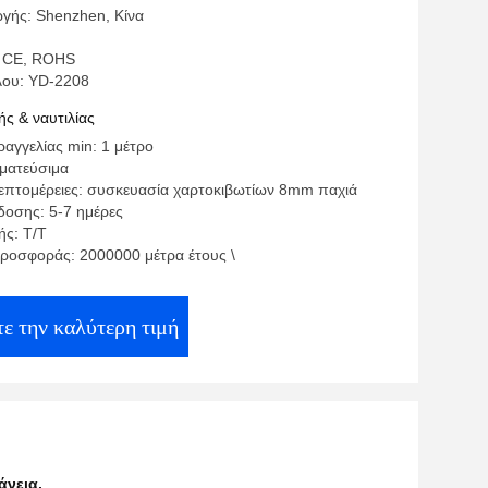
γής: Shenzhen, Κίνα
: CE, ROHS
λου: YD-2208
ς & ναυτιλίας
αγγελίας min: 1 μέτρο
γματεύσιμα
επτομέρειες: συσκευασία χαρτοκιβωτίων 8mm παχιά
οσης: 5-7 ημέρες
ς: T/T
ροσφοράς: 2000000 μέτρα έτους \
ε την καλύτερη τιμή
άνεια
,