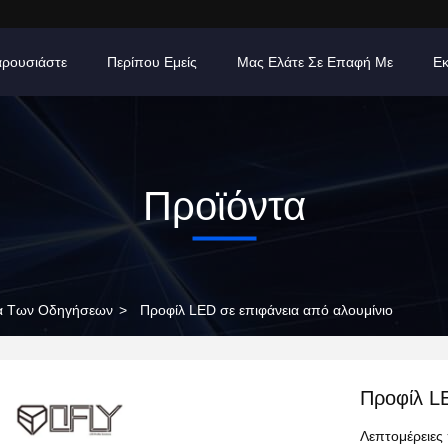
ρουσιάστε
Περίπου Εμείς
Μας Ελάτε Σε Επαφή Με
Εκ
Προϊόντα
μα Των Οδηγήσεων
>
Προφίλ LED σε επιφάνεια από αλουμίνιο
Προφίλ LE
Λεπτομέρειες