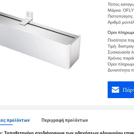
Τόπος καταγω
Μάρκα: OFLY
Πιστοποίηση
Αριθμό μοντέ
Όροι πληρωμή
Ποσότητα παρ
Τιμή: διαπρα
Συσκευασία λ
Χρόνος παράδ
Όροι πληρωμή
Δυνατότητα π
Πάρτ
ιες προϊόντων
Περιγραφή προϊόντων
ω:
Τοποθετημένο σχεδιάγραμμα των οδηγήσεων αλουμινίου επιφ