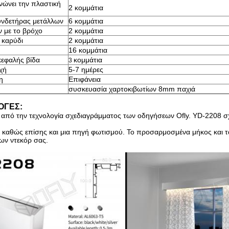
νώνει την πλαστική
2
κομμάτια
υνδετήρας μετάλλων
6
κομμάτια
ν με το βρόχο
2
κομμάτια
 καρύδι
2
κομμάτια
16
κομμάτια
κεφαλής βίδα
κομμάτια
3
χή
5-7 ημέρες
η
Επιφάνεια
συσκευασία χαρτοκιβωτίων 8mm παχιά
ΟΓΕΣ:
 από την τεχνολογία σχεδιαγράμματος των οδηγήσεων Ofly. YD-2208 σχε
 καθώς επίσης και μια πηγή φωτισμού. Το προσαρμοσμένα μήκος και 
ων ντεκόρ σας.