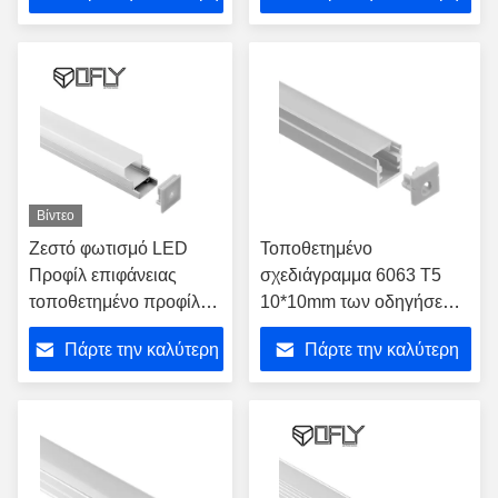
υποβλήθηκε σε ανοδική
τιμή
τιμή
οξείδωση
Βίντεο
Ζεστό φωτισμό LED
Τοποθετημένο
Προφίλ επιφάνειας
σχεδιάγραμμα 6063 T5
τοποθετημένο προφίλ
10*10mm των οδηγήσεων
LED 20 * 20mm
ανώτατου Alu επιφάνεια
Πάρτε την καλύτερη
Πάρτε την καλύτερη
εσωτερικά φώτα LED
για τη διακόσμηση
λωρίδας
κουζινών
τιμή
τιμή