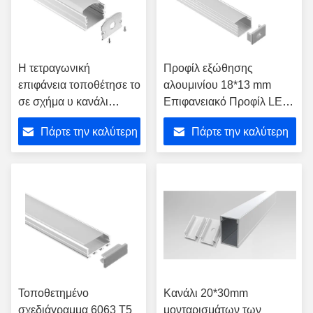
Η τετραγωνική
Προφίλ εξώθησης
επιφάνεια τοποθέτησε το
αλουμινίου 18*13 mm
σε σχήμα υ κανάλι
Επιφανειακό Προφίλ LED
σχεδιαγράμματος των
για φωτισμό λωρίδας Led
Πάρτε την καλύτερη
Πάρτε την καλύτερη
οδηγήσεων αλουμινίου
που υποβλήθηκε σε
τιμή
τιμή
ανοδική οξείδωση
Τοποθετημένο
Κανάλι 20*30mm
σχεδιάγραμμα 6063 T5
μονταρισμάτων των