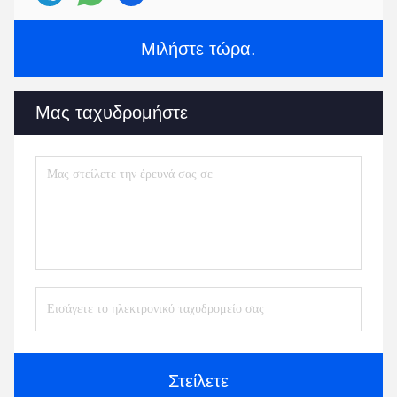
Μιλήστε τώρα.
Μας ταχυδρομήστε
Στείλετε