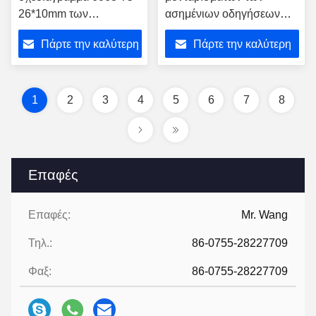
26*10mm των
ασημένιων οδηγήσεων
οδηγήσεων κραμάτων
σχεδιαγράμματα
Πάρτε την καλύτερη
Πάρτε την καλύτερη
αργιλίου επιφάνεια για
εξώθησης αλουμινίου για
το φως λουρίδων
τα έπιπλα
τιμή
τιμή
1
2
3
4
5
6
7
8
Επαφές
Επαφές:
Mr. Wang
Τηλ.:
86-0755-28227709
Φαξ:
86-0755-28227709