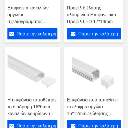
Επιφάνεια καναλιών
Προφίλ διέλασης
αργιλίου
αλουμινίου Επιφανειακό
σχεδιαγράμματος
Προφίλ LED 17*14mm
φωτισμού των
Πάρτε την καλύτερη
Πάρτε την καλύτερη
οδηγήσεων που
τοποθετείται για τις
τιμή
τιμή
λουρίδες των
οδηγήσεων
Η επιφάνεια τοποθέτησε
Επιφάνεια που τοποθετεί
τη διαδρομή 16*6mm
το ελαφρύ αργίλιο
καναλιών λουρίδων των
16*12mm εξώθησης
οδηγήσεων αλουμινίου
καναλιών ταινιών των
Πάρτε την καλύτερη
Πάρτε την καλύτερη
περιβλημάτων που
οδηγήσεων