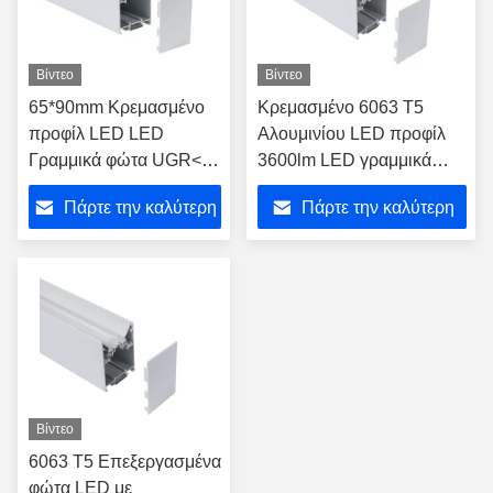
Βίντεο
Βίντεο
65*90mm Κρεμασμένο
Κρεμασμένο 6063 T5
προφίλ LED LED
Αλουμινίου LED προφίλ
Γραμμικά φώτα UGR<19
3600lm LED γραμμικά
παρέχοντας επάνω και
φώτα
Πάρτε την καλύτερη
Πάρτε την καλύτερη
κάτω φωτισμό
τιμή
τιμή
Βίντεο
6063 T5 Επεξεργασμένα
φώτα LED με