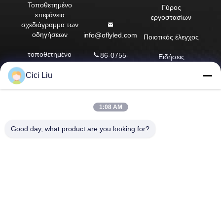
Τοποθετημένο
Γύρος
επιφάνεια
εργοστασίων
σχεδιάγραμμα των
οδηγήσεων
info@oflyled.com
Ποιοτικός έλεγχος
τοποθετημένο
86-0755-
Ειδήσεις
σχεδιάγραμμα των
28227709
οδηγήσεων
Cici Liu
Περιπτώσεις
8ο εργοστάσιο,
Σχεδιάγραμμα των
βιομηχανική ζώνη
Sitemap
οδηγήσεων
Shishan,
1:08 AM
ασβεστοκονιάματος
Guangming New
Πολιτική
District, Shenzhen,
μυστικότητας
Good day, what product are you looking for?
Ανασταλμένο
Guangdong, Κίνα
σχεδιάγραμμα των
οδηγήσεων
Σχεδιάγραμμα
λουρίδων των
οδηγήσεων
γωνιών