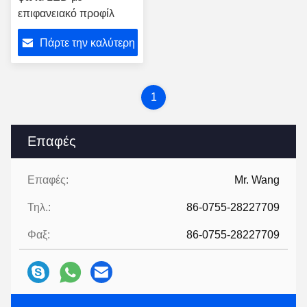
επιφανειακό προφίλ
Πάρτε την καλύτερη
τιμή
1
Επαφές
Επαφές:
Mr. Wang
Τηλ.:
86-0755-28227709
Φαξ:
86-0755-28227709