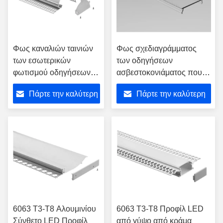
Φως καναλιών ταινιών
Φως σχεδιαγράμματος
των εσωτερικών
των οδηγήσεων
φωτισμού οδηγήσεων
ασβεστοκονιάματος που
ασβεστοκονιάματος που
στεγάζει κράμα αργιλίου
Πάρτε την καλύτερη
Πάρτε την καλύτερη
στεγάζει το γύψο ξηρών
90*35mm το
τοίχων 91*51mm
αντιοξειδωτικό
τιμή
τιμή
6063 T3-T8 Αλουμινίου
6063 T3-T8 Προφίλ LED
Σύνθετο LED Προφίλ
από γύψο από κράμα