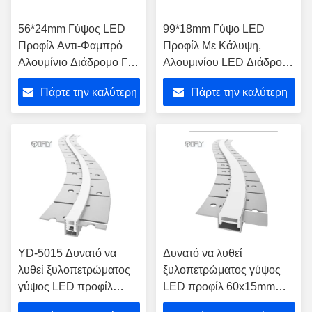
56*24mm Γύψος LED
99*18mm Γύψο LED
Προφίλ Αντι-Φαμπρό
Προφίλ Με Κάλυψη,
Αλουμίνιο Διάδρομο Για
Αλουμινίου LED Διάδρομο
LED Strip
Για φωτισμό LED Strip
Πάρτε την καλύτερη
Πάρτε την καλύτερη
Προσαρμοσμένο μήκος
τιμή
τιμή
YD-5015 Δυνατό να
Δυνατό να λυθεί
λυθεί ξυλοπετρώματος
ξυλοπετρώματος γύψος
γύψος LED προφίλ
LED προφίλ 60x15mm
50x15mm κυψελώδης
κυψελώδης