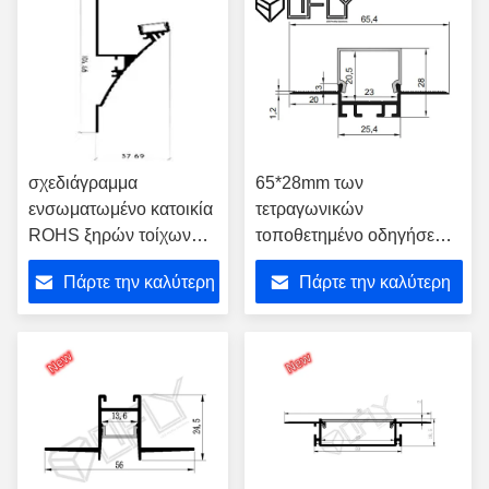
σχεδιάγραμμα
65*28mm των
ενσωματωμένο κατοικία
τετραγωνικών
ROHS ξηρών τοίχων
τοποθετημένο οδηγήσεων
των οδηγήσεων
ασβεστοκονιάματος
Πάρτε την καλύτερη
Πάρτε την καλύτερη
ασβεστοκονιάματος
σχεδιαγράμματος ξηρών
104*37.6mm
τοίχων γύψου των
τιμή
τιμή
εγκεκριμένο
οδηγήσεων κανάλι
αργιλίου λουρίδων ελαφρύ