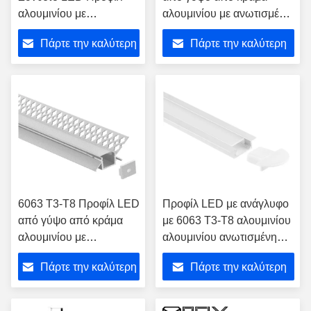
αλουμινίου με
αλουμινίου με ανωτισμένη
ανωτισμένη επιφάνεια
επιφάνεια και
Πάρτε την καλύτερη
Πάρτε την καλύτερη
και προσαρμοσμένο
προσαρμοσμένο μήκος για
μήκος για το κανάλι LED
εγκατάσταση σε ξηρό τοίχο
τιμή
τιμή
γύψου
6063 T3-T8 Προφίλ LED
Προφίλ LED με ανάγλυφο
από γύψο από κράμα
με 6063 T3-T8 αλουμινίου
αλουμινίου με
αλουμινίου ανωτισμένη
ανωτισμένη επιφάνεια
επιφάνεια και
Πάρτε την καλύτερη
Πάρτε την καλύτερη
για ενσωματωμένη
εξατομικευμένο μήκος για
εγκατάσταση
στεγαστικό λωρίδας LED
τιμή
τιμή