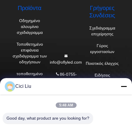
Προϊόντα
Γρήγορες
Συνδέσεις
Οδηγημένο
αλουμίνιο
Σχεδιάγραμμα
σχεδιάγραμμα
επιχείρησης
Τοποθετημένο
Γύρος
επιφάνεια
εργοστασίων
σχεδιάγραμμα των
οδηγήσεων
info@oflyled.com
Ποιοτικός έλεγχος
τοποθετημένο
86-0755-
Ειδήσεις
σχεδιάγραμμα των
28227709
οδηγήσεων
Cici Liu
Περιπτώσεις
8ο εργοστάσιο,
Σχεδιάγραμμα των
βιομηχανική ζώνη
Sitemap
οδηγήσεων
Shishan,
5:48 AM
ασβεστοκονιάματος
Guangming New
Πολιτική
District, Shenzhen,
μυστικότητας
Good day, what product are you looking for?
Ανασταλμένο
Guangdong, Κίνα
σχεδιάγραμμα των