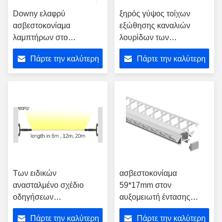
Downy ελαφρύ
ξηρός γύψος τοίχων
ασβεστοκονίαμα
εξώθησης καναλιών
λαμπτήρων στο
λουρίδων των
τοποθετημένο
οδηγήσεων
Πάρτε την καλύτερη
Πάρτε την καλύτερη
σχεδιάγραμμα 53*15mm
ασβεστοκονιάματος
γύψος Β των οδηγήσεων
μορφής 46*15mm Β για
τιμή
τιμή
ξηρών τοίχων μορφή
το μαλακό φωτισμό
Των ειδικών
ασβεστοκονίαμα
ανασταλμένο σχέδιο
59*17mm στον
οδηγήσεων
αυξομειωτή έντασης
σχεδιαγράμματος
φωτισμού
Πάρτε την καλύτερη
Πάρτε την καλύτερη
σχεδιάγραμμα αργιλίου
σχεδιαγράμματος γύψου