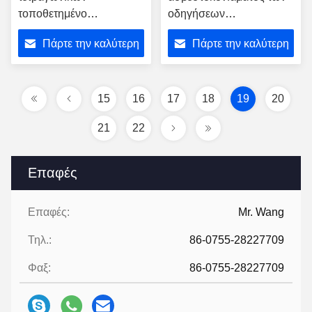
τοποθετημένο
οδηγήσεων
οδηγήσεων
σχεδιαγράμματα
Πάρτε την καλύτερη
Πάρτε την καλύτερη
ασβεστοκονιάματος
39*15mm ξηρών τοίχων
σχεδιαγράμματος ξηρών
αλουμινίου
τιμή
τιμή
τοίχων γύψου των
σχεδιαγράμματος
οδηγήσεων κανάλι
στενόμακρα
15
16
17
18
19
20
αργιλίου λουρίδων
21
22
ελαφρύ
Επαφές
Επαφές:
Mr. Wang
Τηλ.:
86-0755-28227709
Φαξ:
86-0755-28227709