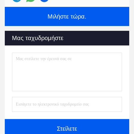
Μιλήστε τώρα.
Μας ταχυδρομήστε
Στείλετε