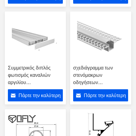
οριζόντων ελαφρύ
ξηρών τοίχων καναλιών
τιμή
τιμή
των οδηγήσεων με την
αίσθηση
Συμμετρικός διπλός
σχεδιάγραμμα των
φωτισμός καναλιών
στενόμακρων
αργιλίου
οδηγήσεων
σχεδιαγράμματος των
ασβεστοκονιάματος
Πάρτε την καλύτερη
Πάρτε την καλύτερη
μεγάλων ανασταλμένος
56*15mm υψηλό -
μέγεθος οδηγήσεων
ποιοτικό πιό αμυδρό
τιμή
τιμή
προσαρμοσμένο αργίλιο
μήκος