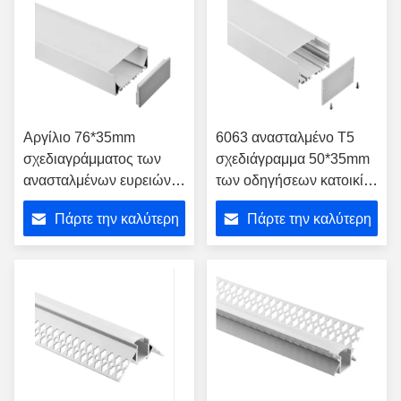
Αργίλιο 76*35mm
6063 ανασταλμένο T5
σχεδιαγράμματος των
σχεδιάγραμμα 50*35mm
ανασταλμένων ευρειών
των οδηγήσεων κατοικία
οδηγήσεων αδιάβροχο
λουρίδων των
Πάρτε την καλύτερη
Πάρτε την καλύτερη
ελαφρύ κανάλι λουρίδων
οδηγήσεων αλουμινίου
κουζινών
τιμή
τιμή