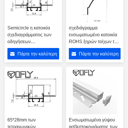
Semicircle η κατοικία
σχεδιάγραμμα
σχεδιαγράμματος των
ενσωματωμένο κατοικία
οδηγήσεων
ROHS ξηρών τοίχων των
ασβεστοκονιάματος
οδηγήσεων
Πάρτε την καλύτερη
Πάρτε την καλύτερη
τοποθέτησε το κράμα
ασβεστοκονιάματος
αργιλίου 6063 T5
104*37.6mm εγκεκριμένο
τιμή
τιμή
65*28mm
65*28mm των
Ενσωματωμένα γύψου
τετραγωνικών
ασβεστοκονιάματος των