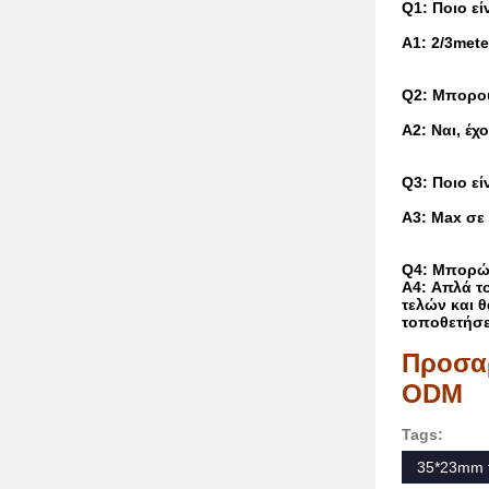
Q1: Ποιο εί
Α1: 2/3mete
Q2: Μπορού
A2: Ναι, έ
Q3: Ποιο ε
A3: Max σε
Q4: Μπορώ 
A4: Απλά τ
τελών και 
τοποθετήσε
Προσα
ODM
Tags:
35*23mm 