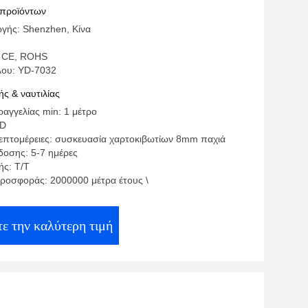
ν που υποβάλλεται σε ανοδική
 προϊόντων
γής: Shenzhen, Κίνα
: CE, ROHS
λου: YD-7032
ς & ναυτιλίας
αγγελίας min: 1 μέτρο
SD
επτομέρειες: συσκευασία χαρτοκιβωτίων 8mm παχιά
οσης: 5-7 ημέρες
ς: T/T
ροσφοράς: 2000000 μέτρα έτους \
ε την καλύτερη τιμή