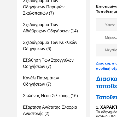
Σχεδιάγραμμα Των
Επισημαίν
Οδηγήσεων Παρυφών
Τοποθετημέ
Σκαλοπατιών
(7)
Σχεδιάγραμμα Των
Υλικό:
Αδιάβροχων Οδηγήσεων
(14)
Μήκος:
Σχεδιάγραμμα Των Κυκλικών
Οδηγήσεων
(6)
Μέγεθο
Εξώθηση Των Στρογγυλών
Διασκορπισ
Οδηγήσεων
(7)
ανοδική οξ
Διασκο
Κανάλι Πατωμάτων
Οδηγήσεων
(7)
τοποθε
Σωλήνας Νέου Σιλικόνης
(16)
Τοποθε
Εξάρτηση Ανώτατης Ελαφριά
ΧΑΡΑΚΤ
1.
Το οδηγημέν
Αναστολής
(2)
αργιλίου που