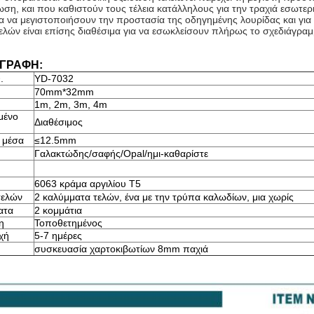
ωση, και που καθιστούν τους τέλεια κατάλληλους για την τραχιά εσωτερ
ια να μεγιστοποιήσουν την προστασία της οδηγημένης λουρίδας και για
ελών είναι επίσης διαθέσιμα για να εσωκλείσουν πλήρως το σχεδιάγρα
.
ΓΡΑΦΗ:
.
YD-7032
70mm*32mm
1m, 2m, 3m, 4m
μένο
Διαθέσιμος
 μέσα
≤12.5mm
Γαλακτώδης/σαφής/Opal/ημι-καθαρίστε
6063 κράμα αργιλίου T5
τελών
2 καλύμματα τελών, ένα με την τρύπα καλωδίων, μια χωρίς
ατα
2 κομμάτια
η
Τοποθετημένος
χή
5-7 ημέρες
συσκευασία χαρτοκιβωτίων 8mm παχιά