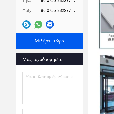
Τηλ.:
86-0755-28227709
Φαξ:
86-0755-28227709
Μιλήστε τώρα.
Μας ταχυδρομήστε