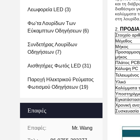
και τη διάβρ
διαθέσιμοι γ
Λεωφορεία LED
(3)
καλύμματα τ
στη λουρίδα
Φω'τα Λουρίδων Των
ΠΡΟΔΙΑ
2.
Εύκαμπτων Οδηγήσεων
(6)
Στοιχείο αριθ
Μέγεθος
Συνδετήρας Λουρίδων
Μήκος
Οδηγήσεων
(7)
Προσαρμοσ
μήκος
Πλάτος PCB
Αισθητήρες Φωτός LED
(31)
Κάλυψη PC
Τελειωμένος
Παροχή Ηλεκτρικού Ρεύματος
Υλικό
Φωτισμού Οδηγήσεων
(19)
Καλύμματα 
Υποστηρίγμ
Εγκατάστασ
Χρονική ανο
Επαφές
Συσκευασία
Επαφές:
Mr. Wang