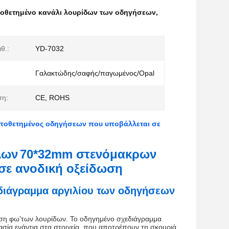
οθετημένο κανάλι λουρίδων των οδηγήσεων
,
ιθ.:
YD-7032
Γαλακτώδης/σαφής/παγωμένος/Opal
ση:
CE, ROHS
ποθετημένος οδηγήσεων που υποβάλλεται σε
λων
70*32mm στενόμακρων
σε ανοδική οξείδωση
διάγραμμα αργιλίου των οδηγήσεων
ταση φω'των λουρίδων. Το οδηγημένο σχεδιάγραμμα
ασία ενάντια στα στοιχεία, που αποτρέπουν τη σκουριά