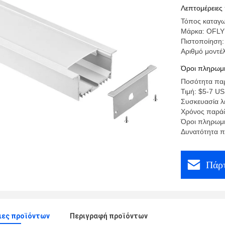
οδηγήσεω
Λεπτομέρειες
οξείδωση
Τόπος καταγω
Μάρκα: OFLY
Πιστοποίηση
Αριθμό μοντέ
Όροι πληρωμή
Ποσότητα παρ
Τιμή: $5-7 U
Συσκευασία λ
Χρόνος παράδ
Όροι πληρωμή
Δυνατότητα π
Πάρτ
ιες προϊόντων
Περιγραφή προϊόντων