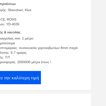
άμματος των οδηγήσεων
 προϊόντων
γής: Shenzhen, Κίνα
: CE, ROHS
λου: YD-4035
ς & ναυτιλίας
αγγελίας min: 1 μέτρο
γματεύσιμα
επτομέρειες: συσκευασία χαρτοκιβωτίων 8mm παχιά
οσης: 5-7 ημέρες
ς: T/T
ροσφοράς: 2000000 μέτρα έτους \
ε την καλύτερη τιμή