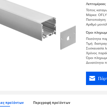
σχεδιαγρ
Λεπτομέρειες
Τόπος καταγω
Μάρκα: OFLY
Πιστοποίηση
Αριθμό μοντέ
Όροι πληρωμή
Ποσότητα παρ
Τιμή: διαπρα
Συσκευασία λ
Χρόνος παράδ
Όροι πληρωμή
Δυνατότητα π
Πάρτ
ιες προϊόντων
Περιγραφή προϊόντων