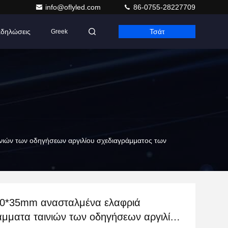
info@oflyled.com
86-0755-28227709
δηλώσεις
Τσάτ
Greek
νιών των οδηγήσεων αργιλίου σχεδιαγράμματος των
40*35mm ανασταλμένα ελαφριά
άμματα ταινιών των οδηγήσεων αργιλίου