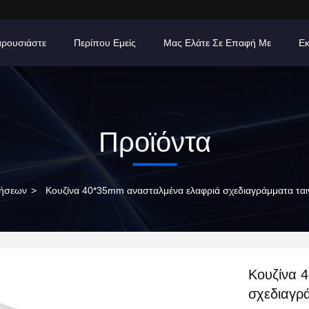
ρουσιάστε
Περίπου Εμείς
Μας Ελάτε Σε Επαφή Με
Εκ
Προϊόντα
γήσεων
>
Κουζίνα 40*35mm ανασταλμένα ελαφριά σχεδιαγράμματα ται
Κουζίνα 
σχεδιαγρ