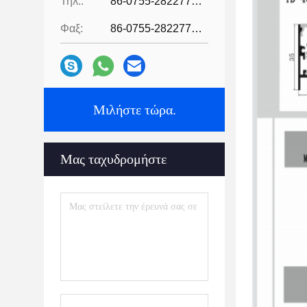
Τηλ.:
86-0755-28227709
Φαξ:
86-0755-28227709
Μιλήστε τώρα.
Μας ταχυδρομήστε