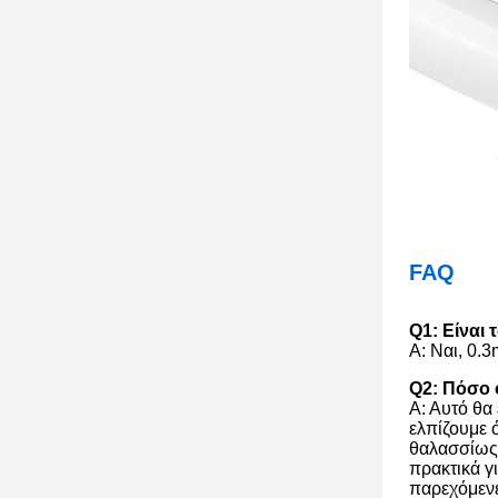
FAQ
Q1: Είναι 
Α: Ναι, 0.3
Q2: Πόσο ο
Α: Αυτό θα
ελπίζουμε 
θαλασσίως,
πρακτικά γ
παρεχόμενε