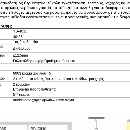
ιασκεδασμός θερμότητας, εύκολη εγκατάσταση, ελαφρύς, ισχυρός και α
 ασφάλεια, νερό και υγρασία - απόδειξη, κατάλληλη για τα διάφορα περ
σιες επιλογές μεγέθους και μορφής, ικανές να συνδυάσουν με την εσωτ
ετικές μέθοδοι εγκαταστάσεων είναι προαιρετικές, ικανοποιούν τις διαφο
ΡΑΦΗ:
YD-4035
40*35
1m, 2m, 3m, 4m
νο
Διαθέσιμος
έσα
≤12.5mm
Γαλακτώδης/σαφής/Opal/ημι-καθαρίστε
6063 κράμα αργιλίου T5
λών
2 καλύμματα τελών, ένα με την τρύπα καλωδίων, μια χωρίς
α
2 κομμάτια
Επιφάνεια που τοποθετείται
ή
5-7 ημέρες
συσκευασία χαρτοκιβωτίων 8mm παχιά