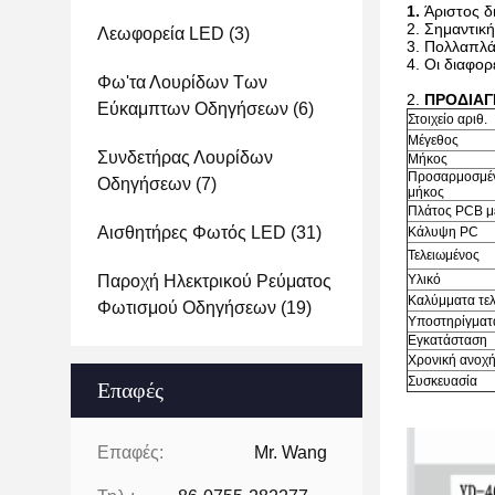
1.
Άριστος δ
2. Σημαντική
Λεωφορεία LED
(3)
3. Πολλαπλά
4. Οι διαφορ
Φω'τα Λουρίδων Των
2.
ΠΡΟΔΙΑΓ
Εύκαμπτων Οδηγήσεων
(6)
Στοιχείο αριθ.
Μέγεθος
Συνδετήρας Λουρίδων
Μήκος
Προσαρμοσμέ
Οδηγήσεων
(7)
μήκος
Πλάτος PCB μ
Αισθητήρες Φωτός LED
(31)
Κάλυψη PC
Τελειωμένος
Παροχή Ηλεκτρικού Ρεύματος
Υλικό
Καλύμματα τε
Φωτισμού Οδηγήσεων
(19)
Υποστηρίγματ
Εγκατάσταση
Χρονική ανοχ
Συσκευασία
Επαφές
Επαφές:
Mr. Wang