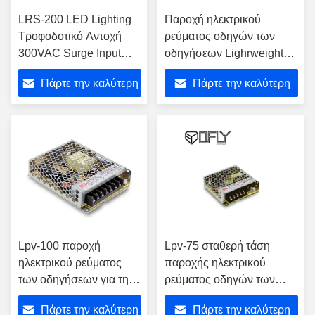
LRS-200 LED Lighting
Παροχή ηλεκτρικού
Τροφοδοτικό Αντοχή
ρεύματος οδηγών των
300VAC Surge Input
οδηγήσεων Lighrweight
Indoor Use MW Driver
lrs-150 εσωτερικός οδηγός
Πάρτε την καλύτερη
Πάρτε την καλύτερη
IP20
IP20 MW χρήσης
τιμή
τιμή
Lpv-100 παροχή
Lpv-75 σταθερή τάση
ηλεκτρικού ρεύματος
παροχής ηλεκτρικού
των οδηγήσεων για την
ρεύματος οδηγών των
εσωτερική χρήση
οδηγήσεων για υψηλό
Πάρτε την καλύτερη
Πάρτε την καλύτερη
εύκολη να εγκαταστήσει
αποδοτικό λουρίδων των