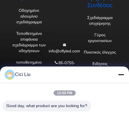
Συνδέσεις
Οδηγημένο
αλουμίνιο
Σχεδιάγραμμα
σχεδιάγραμμα
επιχείρησης
Τοποθετημένο
Γύρος
επιφάνεια
εργοστασίων
σχεδιάγραμμα των
οδηγήσεων
info@oflyled.com
Ποιοτικός έλεγχος
τοποθετημένο
86-0755-
Ειδήσεις
σχεδιάγραμμα των
28227709
οδηγήσεων
Cici Liu
Περιπτώσεις
8ο εργοστάσιο,
Σχεδιάγραμμα των
βιομηχανική ζώνη
Sitemap
οδηγήσεων
Shishan,
12:00 PM
ασβεστοκονιάματος
Guangming New
Πολιτική
District, Shenzhen,
μυστικότητας
Good day, what product are you looking for?
Ανασταλμένο
Guangdong, Κίνα
σχεδιάγραμμα των
οδηγήσεων