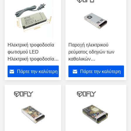
Ηλεκτρική τροφοδοσία
Παροχή ηλεκτρικού
φωτισμού LED
ρεύματος οδηγών των
Ηλεκτρική τροφοδοσία
καθολικών
διακόπτη οδηγού LED
εναλλασσόμενου ρεύματος
Πάρτε την καλύτερη
Πάρτε την καλύτερη
οδηγήσεων εισαγωγής lrs-
350 εσωτερικός οδηγός
τιμή
τιμή
IP20 MW χρήσης