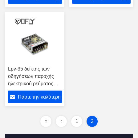
την παραγωγή 100Watts
οδηγήσεων
τιμή
τιμή
Lpv-35 δείκτης των
οδηγήσεων παροχής
ηλεκτρικού ρεύματος
φωτισμού των
Πάρτε την καλύτερη
εσωτερικών οδηγήσεων
IP20 για τη δύναμη
τιμή
επάνω
1
2