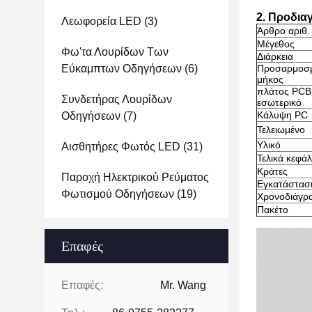
2. Προδια
Λεωφορεία LED
(3)
Άρθρο αριθ.
Μέγεθος
Φω'τα Λουρίδων Των
Διάρκεια
Εύκαμπτων Οδηγήσεων
(6)
Προσαρμοσ
μήκος
πλάτος PCB
Συνδετήρας Λουρίδων
εσωτερικό
Κάλυψη PC
Οδηγήσεων
(7)
Τελειωμένο
Υλικό
Αισθητήρες Φωτός LED
(31)
Τελικά κεφάλ
Κράτες
Παροχή Ηλεκτρικού Ρεύματος
Εγκατάστασ
Φωτισμού Οδηγήσεων
(19)
Χρονοδιάγρ
Πακέτο
Επαφές
Επαφές:
Mr. Wang