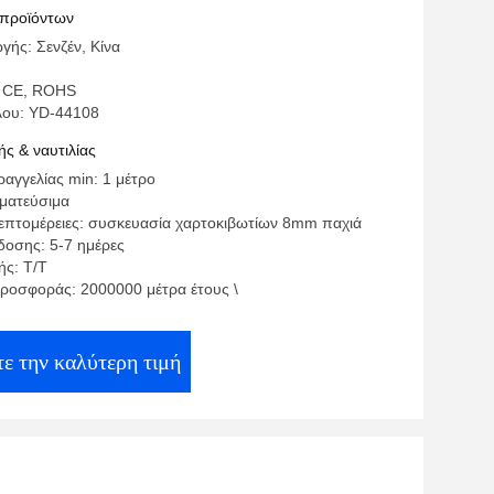
 προϊόντων
γής: Σενζέν, Κίνα
: CE, ROHS
λου: YD-44108
ς & ναυτιλίας
αγγελίας min: 1 μέτρο
γματεύσιμα
επτομέρειες: συσκευασία χαρτοκιβωτίων 8mm παχιά
οσης: 5-7 ημέρες
ς: Τ/Τ
ροσφοράς: 2000000 μέτρα έτους \
ε την καλύτερη τιμή