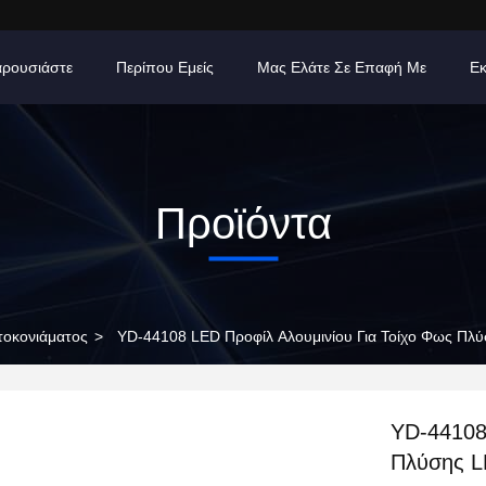
ρουσιάστε
Περίπου Εμείς
Μας Ελάτε Σε Επαφή Με
Εκ
Προϊόντα
οκονιάματος
>
YD-44108 LED Προφίλ Αλουμινίου Για Τοίχο Φως Πλύ
YD-44108
Πλύσης L