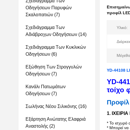
Σχεδιάγραμμα Των
Επισημαίν
Οδηγήσεων Παρυφών
προφίλ LED
Σκαλοπατιών
(7)
Σχεδιάγραμμα Των
Υλικό:
Αδιάβροχων Οδηγήσεων
(14)
Διάρκει
Σχεδιάγραμμα Των Κυκλικών
Οδηγήσεων
(6)
Μέγεθο
Εξώθηση Των Στρογγυλών
YD-44108 L
Οδηγήσεων
(7)
YD-441
Κανάλι Πατωμάτων
τοίχο 
Οδηγήσεων
(7)
Προφίλ
Σωλήνας Νέου Σιλικόνης
(16)
1. ΙΧΕΙΡΙ
Εξάρτηση Ανώτατης Ελαφριά
* Το ισχυρό 
Αναστολής
(2)
* Μπορεί να 