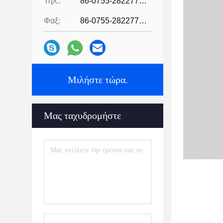
Τηλ.:
86-0755-28227709
Φαξ:
86-0755-28227709
Μιλήστε τώρα.
Μας ταχυδρομήστε