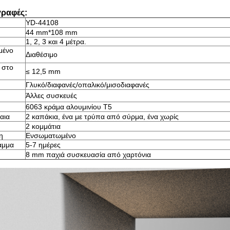
γραφές:
YD-44108
44 mm*108 mm
1, 2, 3 και 4 μέτρα.
μένο
Διαθέσιμο
 στο
≤ 12,5 mm
Γλυκό/διαφανές/οπαλικό/μισοδιαφανές
Άλλες συσκευές
6063 κράμα αλουμινίου T5
αια
2 καπάκια, ένα με τρύπα από σύρμα, ένα χωρίς
2 κομμάτια
η
Ενσωματωμένο
αμμα
5-7 ημέρες
8 mm παχιά συσκευασία από χαρτόνια