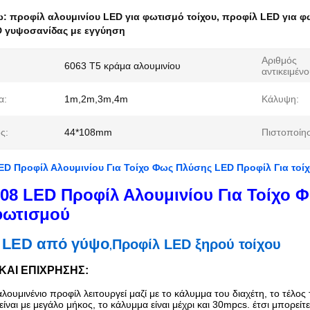
ω:
προφίλ αλουμινίου LED για φωτισμό τοίχου
,
προφίλ LED για φ
 γυψοσανίδας με εγγύηση
Αριθμός
6063 T5 κράμα αλουμινίου
αντικειμένο
α:
1m,2m,3m,4m
Κάλυψη:
ς:
44*108mm
Πιστοποίη
ED Προφίλ Αλουμινίου Για Τοίχο Φως Πλύσης LED Προφίλ Για τοί
08 LED Προφίλ Αλουμινίου Για Τοίχο 
φωτισμού
 LED από γύψο
Προφίλ LED ξηρού τοίχου
,
Α ΚΑΙ ΕΠΙΧΡΗΣΗΣ:
αλουμινένιο προφίλ λειτουργεί μαζί με το κάλυμμα του διαχέτη, το τέλο
είναι με μεγάλο μήκος, το κάλυμμα είναι μέχρι και 30mpcs. έτσι μπορεί