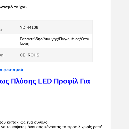
ωτισμό τοίχου
,
YD-44108
υ:
Γαλακτώδης/Διαυγής/Παγωμένος/Οπα
λινός
ση:
CE, ROHS
χο φωτισμού
Φως Πλύσης LED Προφίλ Για
ς του καπάκι ως ένα σύνολο.
τε να το κόψετε μόνοι σας κάνοντας το προφίλ χωρίς ραφή.